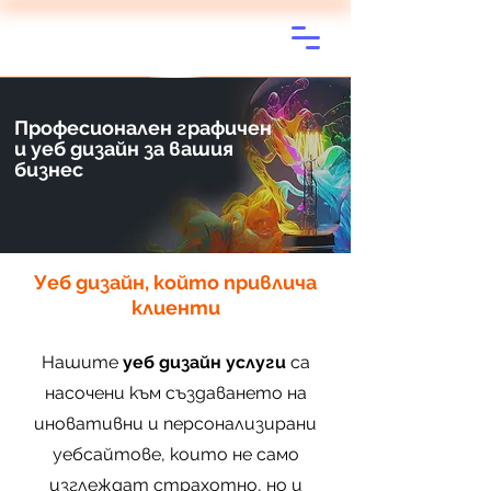
Професионален графичен
и уеб дизайн за вашия
бизнес
Уеб дизайн, който привлича
клиенти
Нашите
уеб дизайн услуги
са
насочени към създаването на
иновативни и персонализирани
уебсайтове, които не само
изглеждат страхотно, но и