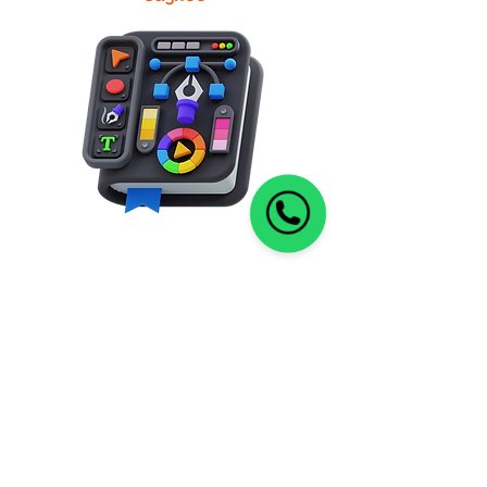
Отнема 50 микросекунди на
човек да разбере призива на
бранда ви.
Човешкият мозък възприема
визуализациите 60 000 пъти по-
бързо, отколкото текст.