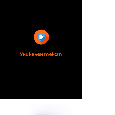
Създаване на ангажиращ
дизайн, който да допринесе за
фокус към Вашия продукт.
Уникален текст
Създаване на текст
комуникиращ гласът на Вашия
бранд и допълващ визията.