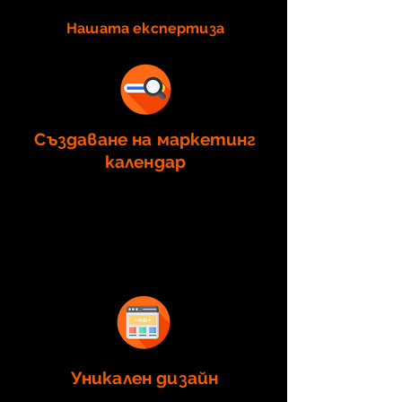
Нашата експертиза
Създаване на маркетинг
календар
Създаване на план за
публикуване съобразен с
нуждите на Вашия бизнес.
Уникален дизайн