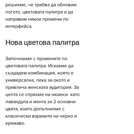
решихме, че трябва да обновим 
логото, цветовата палитра и да 
направим някои промени по 
интерфейса.
Нова цветова палитра
Започнахме с промените по 
цветовата палитра. Искахме да 
създадем комбинация, която е 
универсална, лека за окото и 
привлича женската аудитория. За 
целта се спряхме на нюанси  като 
лавандула и мента за 2 основни 
цвята, които допълнихме с 
класически варианти на черно и 
кремаво. 