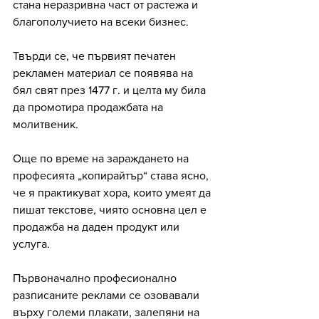
стана неразривна част от растежа и 
благополучието на всеки бизнес. 
Твърди се, че първият печатен 
рекламен материал се появява на 
бял свят през 1477 г. и целта му била 
да промотира продажбата на 
молитвеник.
Още по време на зараждането на 
професията „копирайтър“ става ясно, 
че я практикуват хора, които умеят да 
пишат текстове, чиято основна цел е 
продажба на даден продукт или 
услуга. 
Първоначално професионално 
разписаните реклами се озовавали 
върху големи плакати, залепяни на 