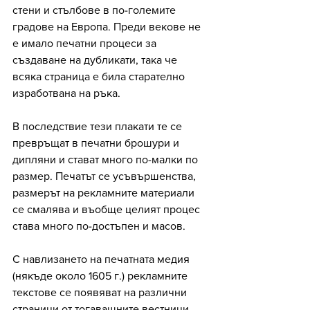
стени и стълбове в по-големите 
градове на Европа. Преди векове не 
е имало печатни процеси за 
създаване на дубликати, така че 
всяка страница е била старателно 
изработвана на ръка. 
В последствие тези плакати те се 
превръщат в печатни брошури и 
дипляни и стават много по-малки по 
размер. Печатът се усъвършенства, 
размерът на рекламните материали 
се смалява и въобще целият процес 
става много по-достъпен и масов. 
С навлизането на печатната медия 
(някъде около 1605 г.) рекламните 
текстове се появяват на различни 
страници от тогавашните вестници. 