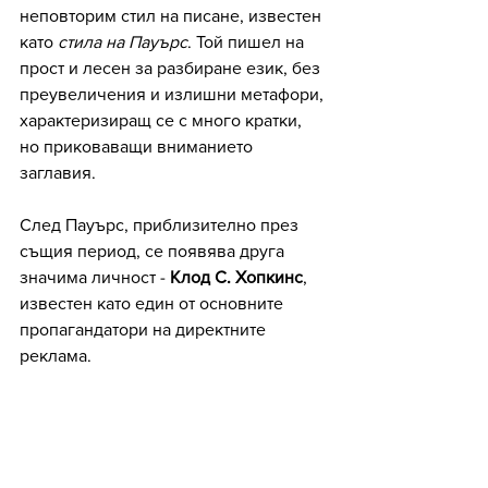
неповторим стил на писане, известен 
като 
стила на Пауърс
. Той пишел на 
прост и лесен за разбиране език, без 
преувеличения и излишни метафори, 
характеризиращ се с много кратки, 
но приковаващи вниманието 
заглавия.
След Пауърс, приблизително през 
същия период, се появява друга 
значима личност - 
Клод С. Хопкинс
, 
известен като един от основните 
пропагандатори на директните 
реклама. 