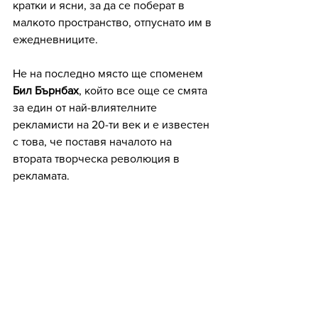
кратки и ясни, за да се поберат в 
малкото пространство, отпуснато им в 
ежедневниците. 
Не на последно място ще споменем 
Бил Бърнбах
, който все още се смята 
за един от най-влиятелните 
рекламисти на 20-ти век и е известен 
с това, че поставя началото на 
втората творческа революция в 
рекламата. 