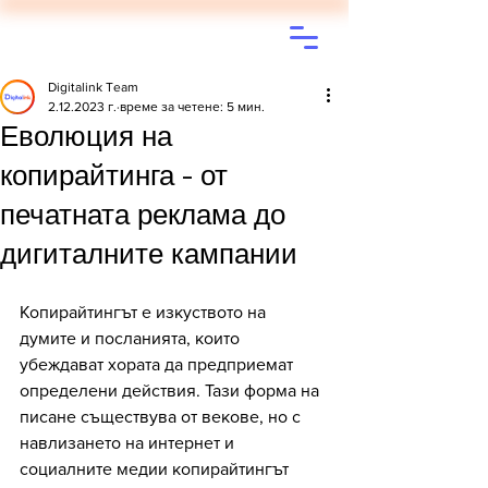
Digitalink Team
2.12.2023 г.
време за четене: 5 мин.
Еволюция на
копирайтинга - от
печатната реклама до
дигиталните кампании
Копирайтингът е изкуството на 
думите и посланията, които 
убеждават хората да предприемат 
определени действия. Тази форма на 
писане съществува от векове, но с 
навлизането на интернет и 
социалните медии копирайтингът 