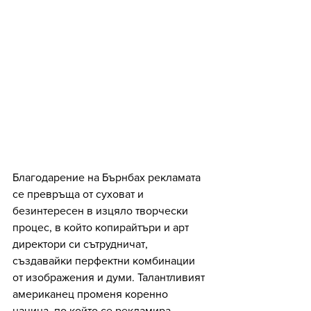
Благодарение на Бърнбах рекламата 
се превръща от суховат и 
безинтересен в изцяло творчески 
процес, в който копирайтъри и арт 
директори си сътрудничат, 
създавайки перфектни комбинации 
от изображения и думи. Талантливият 
американец променя коренно 
начина, по който се рекламира, 